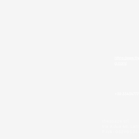
https://www.t
g.com/
+39 33434777
thespaze srl
Via Adua 46, Lati
P.IVA: 03211960