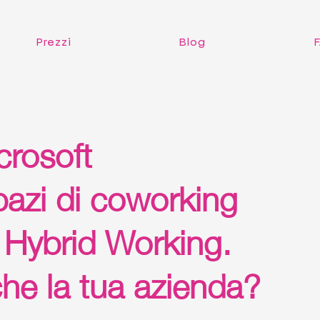
Prezzi
Jobs canvas
Prezzi
Blog
crosoft
pazi di coworking
i Hybrid Working.
he la tua azienda?