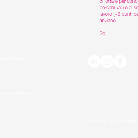
di lottare per conci
percentuali) e di s
lavoro (+8 punti pe
anziane.
Sol
hespazecoworkin
04 / +39 3931805844
Termini e condizioni di utilizzo
na (LT)
590