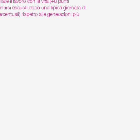
liare il lavoro con la vita (+8 punti
entirsi esausti dopo una tipica giornata di
rcentuali) rispetto alle generazioni più