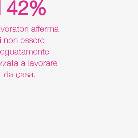
il 42%
avoratori afferma
i non essere
eguatamente
zzata a lavorare
da casa.