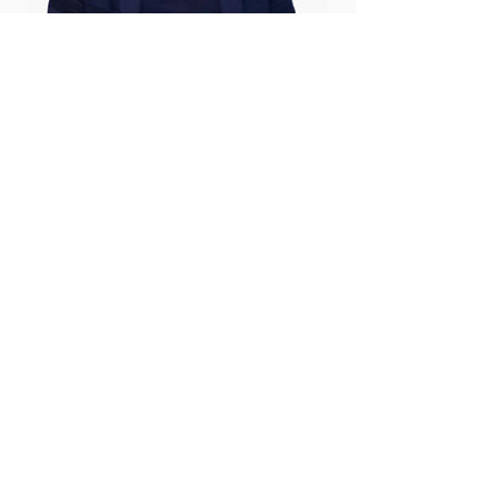
Chi è Marco Delle Fontane?
Marco Delle Fontane è un Life
Strategist, Peak Performance
Coach e Formatore
Motivazionale.
"Da circa 13 anni vivo con
un'ossessione:
cosa fa la
differenza nella vita delle
persone?