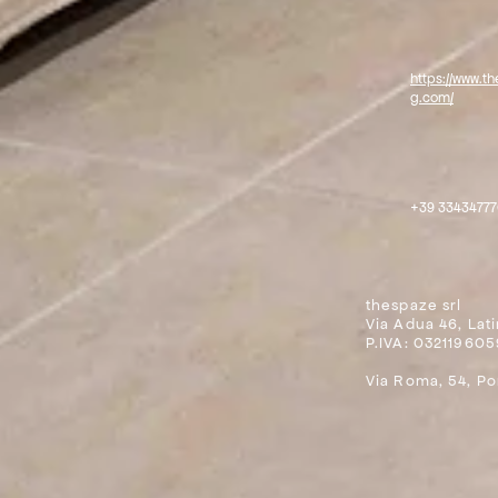
https://www.t
g.com/
+39 33434777
thespaze srl
Via Adua 46, Lati
P.IVA: 03211960
Via Roma, 54, P