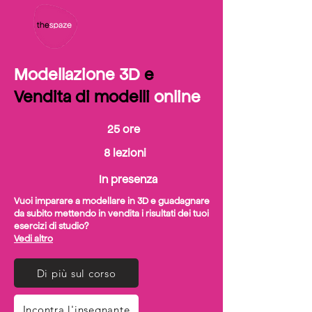
Modellazione 3D
e
Vendita di modelli
online
25 ore
8 lezioni
In presenza
Vuoi imparare a modellare in 3D e guadagnare
da subito mettendo in vendita i risultati dei tuoi
esercizi di studio?
Vedi altro
Di più sul corso
Incontra l'insegnante