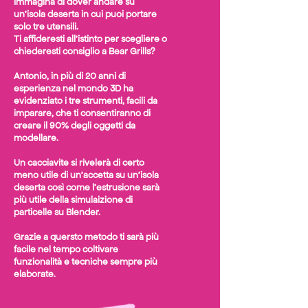
Immagina di dover andare su
un'isola des
erta in cui puoi portare
solo tre utensili.
Ti affideresti all'istinto per scegliere o
chiederesti consiglio a Bear Grills?
Antonio, in più di 20 anni di
esperienza nel mondo 3D ha
evidenziato i tre strumenti, facili da
imparare, che ti consentiranno di
creare il 90% degli oggetti da
modellare.
Un cacciavite si rivelerà di certo
meno utile di un'accetta su un'isola
deserta così come l'estrusione sarà
più utile della simulaizione di
particelle su Blender.
Grazie a quersto metodo ti sarà più
facile nel tempo coltivare
funzionalità e tecniche sempre più
elaborate.