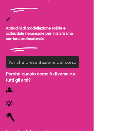
✅
Abitudini di modellazione solide e
collaudate necessarie per iniziare una
carriera professionale
Vai alla presentazione del corso
Perchè questo corso è diverso da
tutti gli altri?
​🏝
​💡
🪓